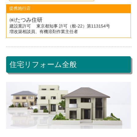
提携施行店
㈱たつみ住研
建設業許可 東京都知事 許可（般-22）第113154号
増改築相談員、有機溶剤作業主任者
住宅リフォーム全般